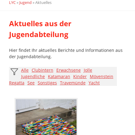
LYC
»
Jugend
»
Aktuelles
Aktuelles aus der
Jugendabteilung
Hier findet Ihr aktuelles Berichte und Informationen aus
der Jugendabteilung.
Alle
Clubintern
Erwachsene
Jolle
Jugendliche
Katamaran
Kinder
Mövenstein
Regatta
See
Sonstiges
Travemünde
Yacht