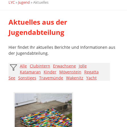
LYC
»
Jugend
»
Aktuelles
Aktuelles aus der
Jugendabteilung
Hier findet Ihr aktuelles Berichte und Informationen aus
der Jugendabteilung.
Alle
Clubintern
Erwachsene
Jolle
Katamaran
Kinder
Mövenstein
Regatta
See
Sonstiges
Travemünde
Wakenitz
Yacht