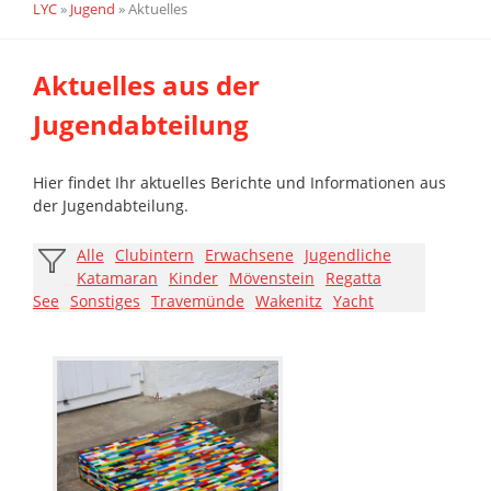
LYC
»
Jugend
»
Aktuelles
Aktuelles aus der
Jugendabteilung
Hier findet Ihr aktuelles Berichte und Informationen aus
der Jugendabteilung.
Alle
Clubintern
Erwachsene
Jugendliche
Katamaran
Kinder
Mövenstein
Regatta
See
Sonstiges
Travemünde
Wakenitz
Yacht