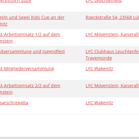
erbsttörn 2026
LYC Leuchtenfeld
eln und Segel Kids Cup an der
Roeckstraße 54, 23568 Lü
nitz
t-Arbeitseinsatz 1/2 auf dem
LYC Mövenstein, Kaisera
nstein
ndversammlung und Jugendfest
LYC Clubhaus Leuchtenfel
Travemünde
st-Mitgliederversammlung
LYC Wakenitz
t-Arbeitseinsatz 2/2 auf dem
LYC Mövenstein, Kaiseral
nstein
isarschregatta
LYC Wakenitz