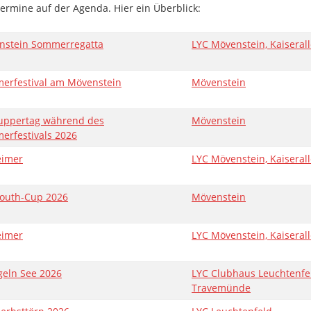
Termine auf der Agenda. Hier ein Überblick:
nstein Sommerregatta
LYC Mövenstein, Kaiseral
erfestival am Mövenstein
Mövenstein
uppertag während des
Mövenstein
rfestivals 2026
eimer
LYC Mövenstein, Kaiseral
Youth-Cup 2026
Mövenstein
eimer
LYC Mövenstein, Kaiseral
geln See 2026
LYC Clubhaus Leuchtenfel
Travemünde