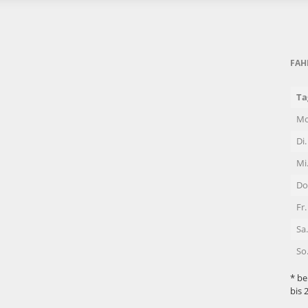
FAH
Ta
Mo
Di.
Mi
Do
Fr.
Sa.
So
* be
bis 