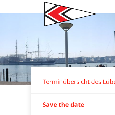
Navigation
überspringen
2
3
4
5
6
7
Terminübersicht des Lüb
Save the date