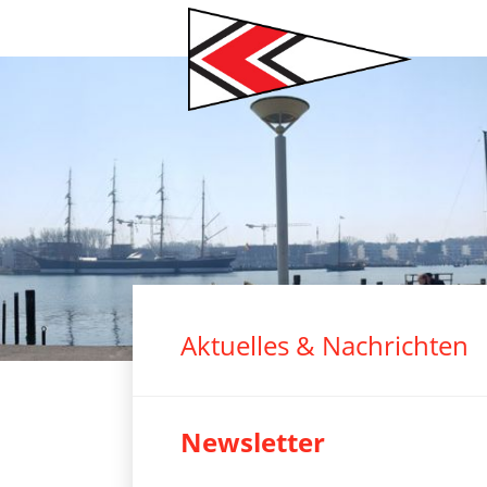
Navigation
überspringen
2
3
4
5
6
7
Aktuelles & Nachrichten
Newsletter